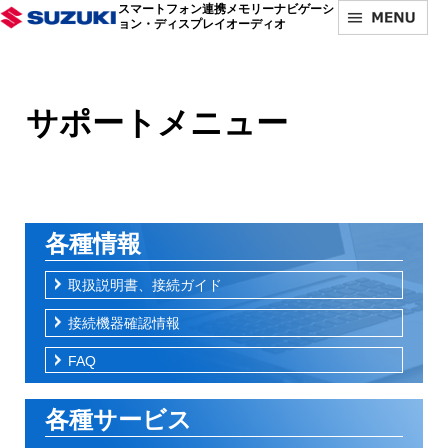
メ
スマートフォン連携メモリーナビゲーシ
ョン・ディスプレイオーディオ
イ
ン
コ
ン
テ
サポートメニュー
ン
ツ
に
移
動
各種情報
取扱説明書、接続ガイド
接続機器確認情報
FAQ
各種サービス